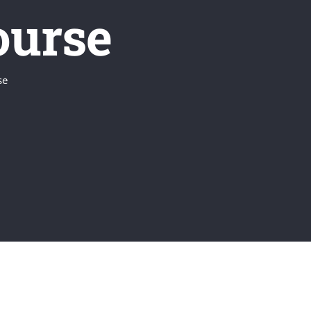
ourse
se